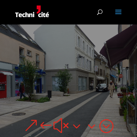
&#x33;