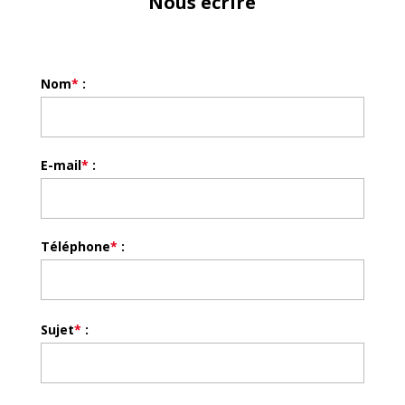
Nous écrire
Nom
*
:
E-mail
*
:
Téléphone
*
:
V
Sujet
*
:
e
u
i