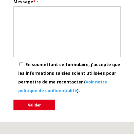
Message
*
:
l
l
e
z
l
a
i
En soumettant ce formulaire, j'accepte que
s
les informations saisies soient utilisées pour
s
permettre de me recontacter (
voir notre
e
politique de confidentialité
).
r
c
e
c
h