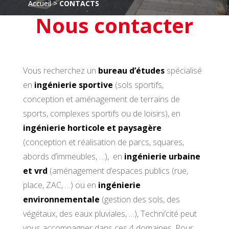
Accueil
 > 
CONTACTS
Nous contacter
Vous recherchez un
bureau d’études
spécialisé
en
ingénierie sportive
(sols sportifs,
conception et aménagement de terrains de
sports, complexes sportifs ou de loisirs), en
ingénierie horticole et paysagère
(conception et réalisation de parcs, squares,
abords d’immeubles, …), en
ingénierie urbaine
et vrd
(aménagement d’espaces publics (rue,
place, ZAC, …) ou en
ingénierie
environnementale
(gestion des sols, des
végétaux, des eaux pluviales, …), Techni’cité peut
vous accompagner dans ces 4 domaines. Pour