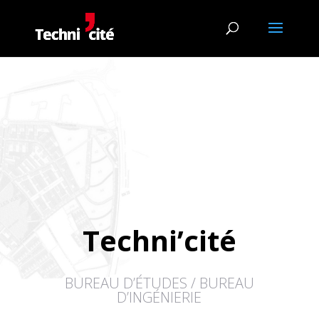
Techni’cité
BUREAU D’ÉTUDES / BUREAU
D’INGÉNIERIE