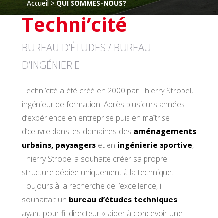
Accueil
 > 
QUI SOMMES-NOUS?
Techni’cité
BUREAU D’ÉTUDES / BUREAU
D’INGÉNIERIE
Techni’cité a été créé en 2000 par Thierry Strobel,
ingénieur de formation. Après plusieurs années
d’expérience en entreprise puis en maîtrise
d’œuvre dans les domaines des
aménagements
urbains, paysagers
et en
ingénierie sportive
,
Thierry Strobel a souhaité créer sa propre
structure dédiée uniquement à la technique.
Toujours à la recherche de l’excellence, il
souhaitait un
bureau d’études techniques
ayant pour fil directeur « aider à concevoir une