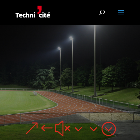
&#x33;