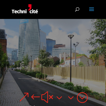
&#x33;