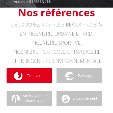
Accueil
 > 
RÉFÉRENCES
Nos références
DÉCOUVREZ NOS PLUS BEAUX PROJETS
EN INGÉNIERIE URBAINE ET VRD,
INGÉNIERIE SPORTIVE,
INGÉNIERIE HORTICOLE ET PAYSAGÈRE
ET EN INGÉNIERIE ENVIRONNEMENTALE
Tout voir
Paysage
Aménagements
Environnement
urbains & VRD