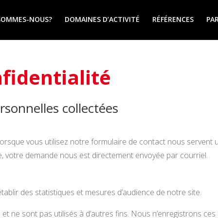
SOMMES-NOUS?
DOMAINES D’ACTIVITÉ
RÉFÉRENCES
PA
fidentialité
rsonnelles collectées
sque vous utilisez notre formulaire de contact nous servent 
e, votre demande nous est directement envoyée par courriel.
’établir des statistiques et mesures d’audience de notre site.
t ne sont pas utilisés à d’autres fins. Nous n’enregistrons ce