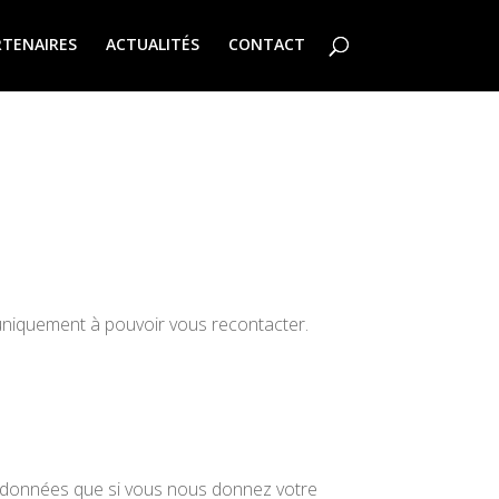
RTENAIRES
ACTUALITÉS
CONTACT
uniquement à pouvoir vous recontacter.
s données que si vous nous donnez votre