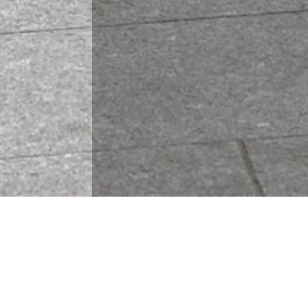
MASSY – ZAC Bourgogne 
L’objectif de ce projet de renouvellement 
Opéra :