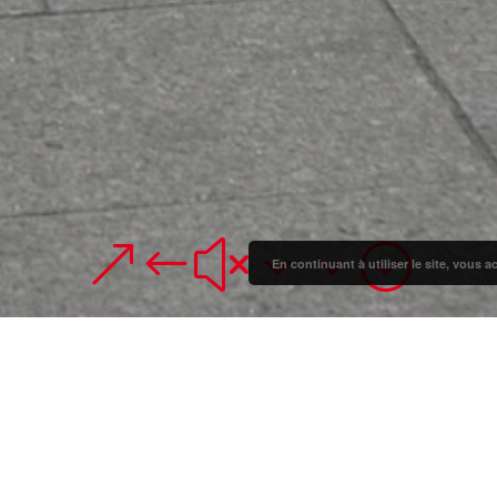
&#x33;
En continuant à utiliser le site, vous a
Languedoc
urbain est d’améliorer l’attractivité du quartier, situé au 