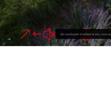
&#x33;
En continuant à utiliser le site, vous a
t parc du Franc-Moisin
-Moisin est la dernière étape du projet de requalification u
rculation des véhicules d’entretien
in du parc en intégrant les différentes activités (association, loisir, dét