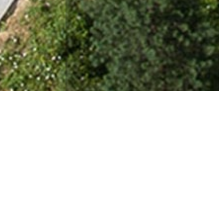
SAINT DENIS – Quartier e
L’aménagement de l’espace central du Franc
suivantes :
Résidentialisation
Hiérarchisation des flux piétons et ci
Création d’une unité paysagère :
au se