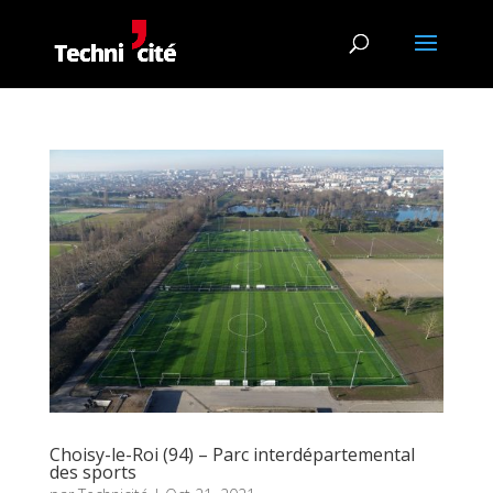
Choisy-le-Roi (94) – Parc interdépartemental
des sports