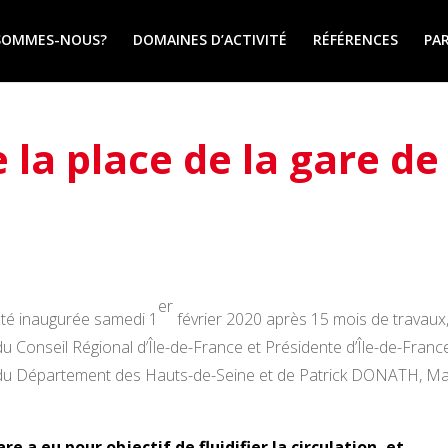
SOMMES-NOUS?
DOMAINES D’ACTIVITÉ
RÉFÉRENCES
PA
 la place de la gare de
er
té inaugurée samedi 1
février 2020 après 15 mois de travaux
 Conseil Régional d’Île-de-France et Présidente d’Île-de-Franc
t du Département des Hauts-de-Seine et de Patrick DONATH, Ma
 a eu pour objectif de fluidifier la circulation, et