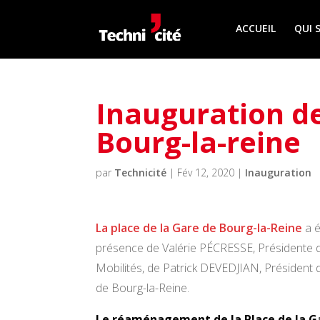
ACCUEIL
QUI 
Inauguration de
Bourg-la-reine
par
Technicité
|
Fév 12, 2020
|
Inauguration
La place de la Gare de Bourg-la-Reine
a é
présence de Valérie PÉCRESSE, Présidente du
Mobilités, de Patrick DEVEDJIAN, Présiden
de Bourg-la-Reine.
Le réaménagement de la Place de la Gare