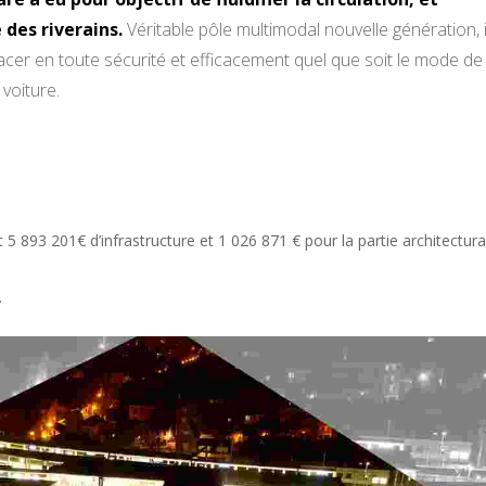
é des riverains.
Véritable pôle multimodal nouvelle génération, i
cer en toute sécurité et efficacement quel que soit le mode de
 voiture.
 5 893 201€ d’infrastructure et 1 026 871 € pour la partie architectura
.