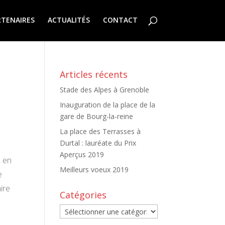
RTENAIRES
ACTUALITÉS
CONTACT
Articles récents
Stade des Alpes à Grenoble
Inauguration de la place de la
gare de Bourg-la-reine
La place des Terrasses à
Durtal : lauréate du Prix
Aperçus 2019
, en
Meilleurs voeux 2019
e
ire
Catégories
Catégories